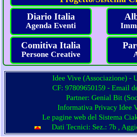
Diario Italia
Alb
Agenda Eventi
Imma
Comitiva Italia
Par
Persone Creative
Idee Vive (Associazione) - 
CF: 97809650159 - Email del
Partner:
Genial Bit
(
Soc
Informativa Privacy Idee 
Le pagine web del Sistema Ciak
Dati Tecnici: Sez.: 7b
, Agg